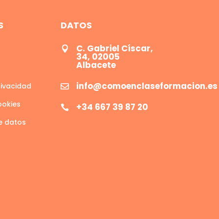
S
DATOS
C. Gabriel Císcar,

34, 02005
Albacete
info@comoenclaseformacion.es
rivacidad

ookies
+34 667 39 87 20

e datos