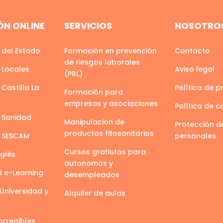
N ONLINE
SERVICIOS
NOSOTRO
 del Estado
Formación en prevención
Contacto
de riesgos laborales
 Locales
Aviso legal
(PRL)
Castilla La
Política de p
Formación para
empresas y asociaciones
Política de c
 Sanidad
Manipulacion de
Protección d
productos fitosanitarios
s SESCAM
personales
Cursos gratiutos para
nglés
autonomos y
d e-Learning
desempleados
Universidad y
Alquiler de aulas
orregibles