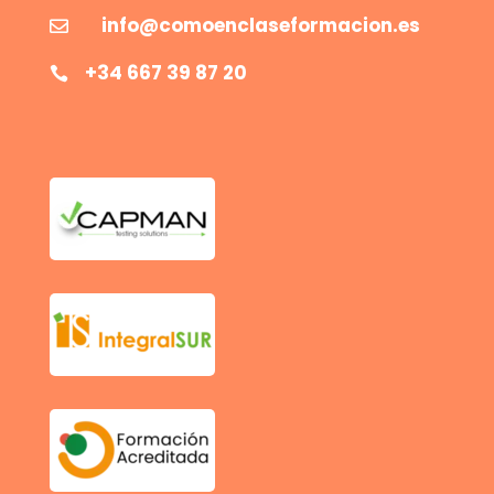
info@comoenclaseformacion.es

+34 667 39 87 20
