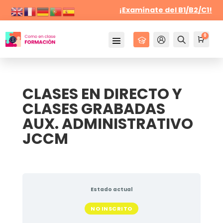
¡Examínate del B1/B2/C1!
0
Cursos
Mi Cuenta
Buscar
Carr
0,
CLASES EN DIRECTO Y
CLASES GRABADAS
AUX. ADMINISTRATIVO
JCCM
Estado actual
NO INSCRITO