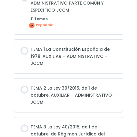
ADMINISTRATIVO PARTE COMÚN Y
ESPECIFÍCO JCCM
11 Temas
Expandir
CLASES
GRABADAS
–
AUXILIAR
ADMINISTRATIVO
PARTE
TEMA 1 La Constitución Española de
COMÚN
Y
1978. AUXILIAR – ADMINISTRATIVO –
ESPECIFÍCO
JCCM
JCCM
TEMA 2 La Ley 39/2015, de 1 de
octubre. AUXILIAR – ADMINISTRATIVO –
JCCM
TEMA 3 La Ley 40/2015, de 1 de
octubre, de Régimen Jurídico del