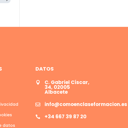
S
DATOS
C. Gabriel Císcar,

34, 02005
Albacete
info@comoenclaseformacion.es
rivacidad

ookies
+34 667 39 87 20

e datos