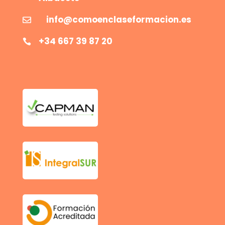
info@comoenclaseformacion.es

+34 667 39 87 20
