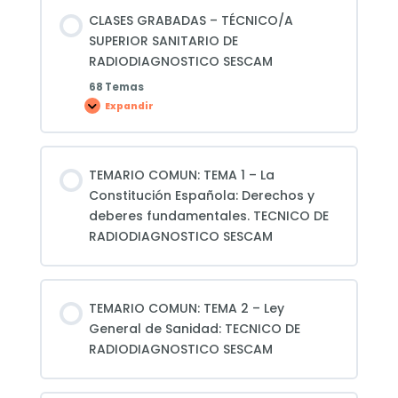
CLASES GRABADAS – TÉCNICO/A
SUPERIOR SANITARIO DE
RADIODIAGNOSTICO SESCAM
68 Temas
Expandir
CLASES
GRABADAS
–
TÉCNICO/A
SUPERIOR
SANITARIO
TEMARIO COMUN: TEMA 1 – La
DE
RADIODIAGNOSTICO
Constitución Española: Derechos y
SESCAM
deberes fundamentales. TECNICO DE
RADIODIAGNOSTICO SESCAM
TEMARIO COMUN: TEMA 2 – Ley
General de Sanidad: TECNICO DE
RADIODIAGNOSTICO SESCAM