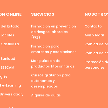
N ONLINE
SERVICIOS
NOSOTRO
 del Estado
Formación en prevención
Contacto
de riesgos laborales
 Locales
Aviso legal
(PRL)
Castilla La
Política de p
Formación para
empresas y asociaciones
Política de c
 Sanidad
Manipulacion de
Protección d
productos fitosanitarios
s SESCAM
personales
Cursos gratiutos para
nglés
autonomos y
d e-Learning
desempleados
Universidad y
Alquiler de aulas