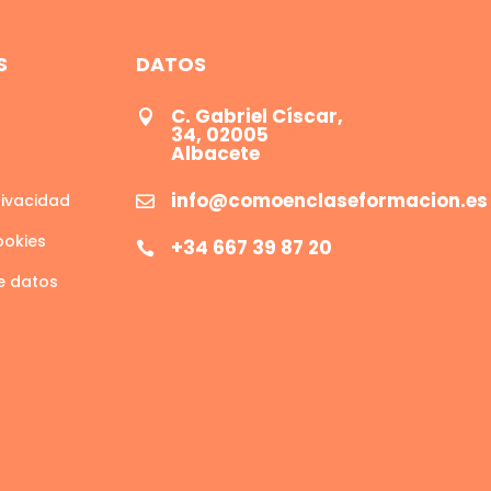
S
DATOS
C. Gabriel Císcar,

34, 02005
Albacete
info@comoenclaseformacion.es
rivacidad

ookies
+34 667 39 87 20

e datos