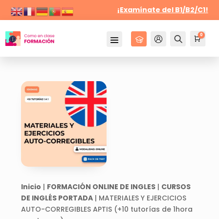
¡Examínate del B1/B2/C1!
0
Cursos
Mi Cuenta
Buscar
Carr
0,0
Inicio
|
FORMACIÓN ONLINE DE INGLES
|
CURSOS
DE INGLÉS PORTADA
| MATERIALES Y EJERCICIOS
AUTO-CORREGIBLES APTIS (+10 tutorías de 1hora