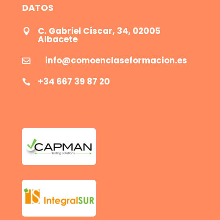
DATOS
C. Gabriel Císcar, 34, 02005

Albacete
info@comoenclaseformacion.es

+34 667 39 87 20
