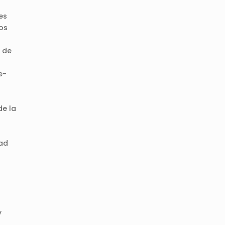
es
ios
n de
e-
de la
dad
y