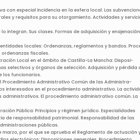
a con especial incidencia en la esfera local. Las subvencion
rales y requisitos para su otorgamiento. Actividades y servic
e lo integran. Sus clases. Formas de adquisición y enajenació
 entidades locales: Ordenanzas, reglamentos y bandos. Proc
 ordenanzas fiscales.
stración Local en el ámbito de Castilla-La Mancha: Disposi-
mas selectivos y órganos de selección. Adquisición y pérdida 
e los funcionarios.
del Procedimiento Administrativo Común de las Administra-
Los interesados en el procedimiento administrativo. La activi
s administrativos. El procedimiento administrativo común. La
.
ación Pública: Principios y régimen jurídico. Especialidades
ia de responsabilidad patrimonial. Responsabilidad de las
administraciones públicas.
de marzo, por el que se aprueba el Reglamento de actuación 
ios electrónicos: Disposiciones generales. Procedimiento