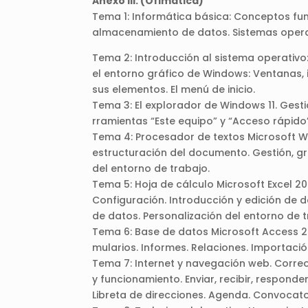
Anexo III: (Ofimática)
Tema 1: Informática básica: Conceptos fu
almacenamiento de datos. Sistemas operat
Tema 2: Introducción al sistema operativo
el entorno gráfico de Windows: Ventanas, i
sus elementos. El menú de inicio.
Tema 3: El explorador de Windows 11. Ges
rramientas “Este equipo” y “Acceso rápido
Tema 4: Procesador de textos Microsoft Wor
estructuración del documento. Gestión, gr
del entorno de trabajo.
Tema 5: Hoja de cálculo Microsoft Excel 2021
Configuración. Introducción y edición de d
de datos. Personalización del entorno de t
Tema 6: Base de datos Microsoft Access 202
mularios. Informes. Relaciones. Importació
Tema 7: Internet y navegación web. Corre
y funcionamiento. Enviar, recibir, respond
Libreta de direcciones. Agenda. Convocator