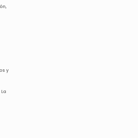
ón,
os y
 La