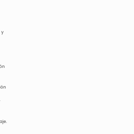
 y
ión
ión
-
s
aje.