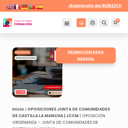
¡Examínate del B1/B2/C1!
0
Cursos
Mi Cuenta
Buscar
Carr
0,0
PROMOCIÓN PAGO
MENSUAL
Inicio
|
OPOSICIONES JUNTA DE COMUNIDADES
DE CASTILLA LA MANCHA | JCCM
| OPOSICIÓN
ORDENANZA – JUNTA DE COMUNIDADES DE