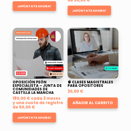
de
50,00
€
¡APÚNTATE AHORA!
¡APÚNTATE AHORA!
OPOSICIÓN PEÓN
🧠 CLASES MAGISTRALES
ESPECIALISTA – JUNTA DE
PARA OPOSITORES
COMUNIDADES DE
30,00
€
CASTILLA LA MANCHA
180,00
€
cada 3 meses
y una cuota de registro
AÑADIR AL CARRITO
de
50,00
€
¡APÚNTATE AHORA!