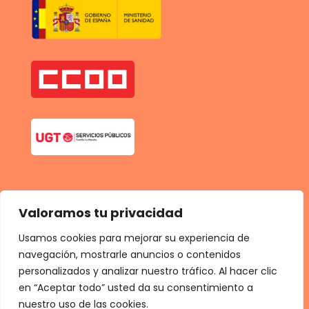
Valoramos tu privacidad
Usamos cookies para mejorar su experiencia de
navegación, mostrarle anuncios o contenidos
personalizados y analizar nuestro tráfico. Al hacer clic
180,00
180,00
€
€
cada 3 meses y una cuota de registro de
cada 3 meses y una cuota de registro de
50,0
50,0
en “Aceptar todo” usted da su consentimiento a
0
0
€
€
nuestro uso de las cookies.