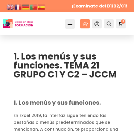
¡Examínate del B1/B2/C1!
0
Cursos
Mi Cuenta
Buscar
Carr
0,
1. Los menús y sus
funciones. TEMA 21
GRUPO C1 Y C2 – JCCM
1. Los menús y sus funciones.
En Excel 2019, la interfaz sigue teniendo las
pestañas o menús predeterminados que se
mencionan. A continuación, te proporciona una