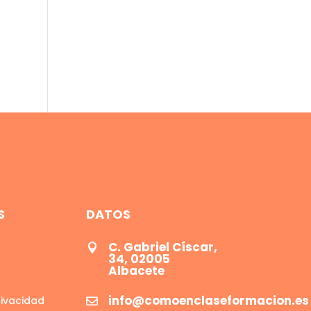
S
DATOS
C. Gabriel Císcar,

34, 02005
Albacete
info@comoenclaseformacion.es
rivacidad
