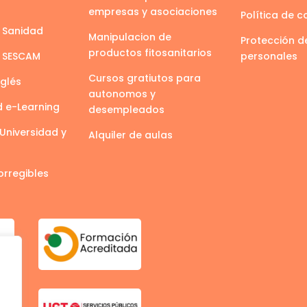
empresas y asociaciones
Política de c
 Sanidad
Manipulacion de
Protección d
productos fitosanitarios
s SESCAM
personales
Cursos gratiutos para
nglés
autonomos y
d e-Learning
desempleados
Universidad y
Alquiler de aulas
orregibles