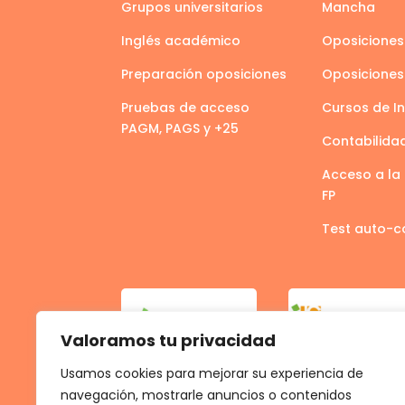
Grupos universitarios
Mancha
Inglés académico
Oposiciones
Preparación oposiciones
Oposicione
Pruebas de acceso
Cursos de I
PAGM, PAGS y +25
Contabilida
Acceso a la 
FP
Test auto-c
Valoramos tu privacidad
Usamos cookies para mejorar su experiencia de
navegación, mostrarle anuncios o contenidos