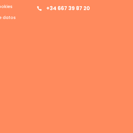
ookies
+34 667 39 87 20

e datos