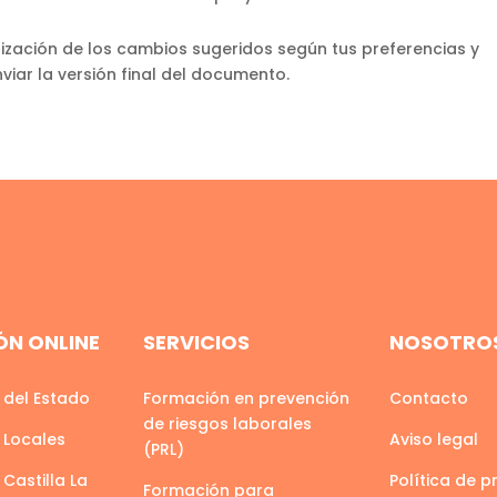
lización de los cambios sugeridos según tus preferencias y
nviar la versión final del documento.
N ONLINE
SERVICIOS
NOSOTRO
 del Estado
Formación en prevención
Contacto
de riesgos laborales
 Locales
Aviso legal
(PRL)
Castilla La
Política de p
Formación para