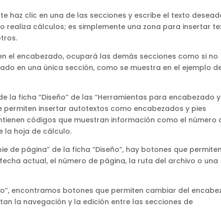
e haz clic en una de las secciones y escribe el texto deseado
realiza cálculos; es simplemente una zona para insertar te
tros.
 en el encabezado, ocupará las demás secciones como si no
ezado en una única sección, como se muestra en el ejemplo de
de la ficha “Diseño” de las “Herramientas para encabezado y
 permiten insertar autotextos como encabezados y pies
ntienen códigos que muestran información como el número 
 la hoja de cálculo.
ie de página” de la ficha “Diseño”, hay botones que permite
fecha actual, el número de página, la ruta del archivo o una
iseño”, encontramos botones que permiten cambiar del encab
litan la navegación y la edición entre las secciones de