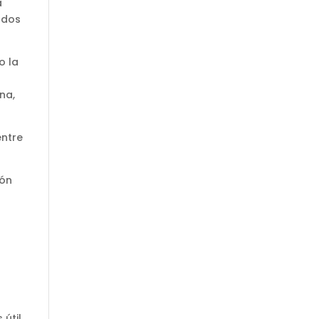
a
zados
o la
na,
entre
ión
 útil