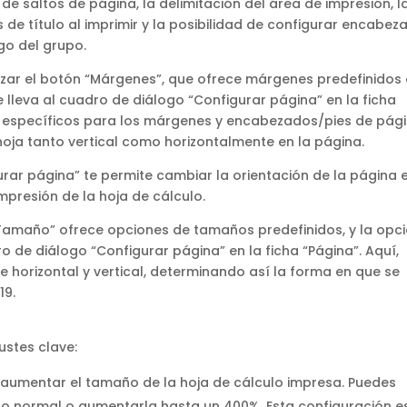
 de saltos de página, la delimitación del área de impresión, l
as de título al imprimir y la posibilidad de configurar encabe
go del grupo.
izar el botón “Márgenes”, que ofrece márgenes predefinidos 
lleva al cuadro de diálogo “Configurar página” en la ficha
s específicos para los márgenes y encabezados/pies de pági
hoja tanto vertical como horizontalmente en la página.
urar página” te permite cambiar la orientación de la página 
impresión de la hoja de cálculo.
“Tamaño” ofrece opciones de tamaños predefinidos, y la opc
 de diálogo “Configurar página” en la ficha “Página”. Aquí,
re horizontal y vertical, determinando así la forma en que se
19.
ustes clave:
 aumentar el tamaño de la hoja de cálculo impresa. Puedes
ño normal o aumentarla hasta un 400%. Esta configuración es