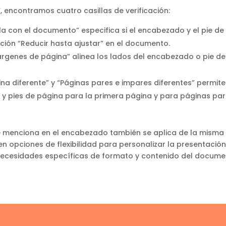
”, encontramos cuatro casillas de verificación:
cala con el documento” especifica si el encabezado y el pie de
nción “Reducir hasta ajustar” en el documento.
 márgenes de página” alinea los lados del encabezado o pie de
gina diferente” y “Páginas pares e impares diferentes” permit
 y pies de página para la primera página y para páginas par
e menciona en el encabezado también se aplica de la misma
en opciones de flexibilidad para personalizar la presentació
necesidades específicas de formato y contenido del docume