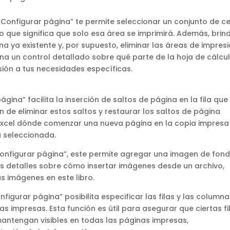
 “Configurar página” te permite seleccionar un conjunto de c
o que significa que solo esa área se imprimirá. Además, brin
a ya existente y, por supuesto, eliminar las áreas de impres
a un control detallado sobre qué parte de la hoja de cálcu
sión a tus necesidades específicas.
ágina” facilita la inserción de saltos de página en la fila que
 de eliminar estos saltos y restaurar los saltos de página
a Excel dónde comenzar una nueva página en la copia impresa
a seleccionada.
Configurar página”, este permite agregar una imagen de fon
ás detalles sobre cómo insertar imágenes desde un archivo,
s imágenes en este libro.
nfigurar página” posibilita especificar las filas y las column
s impresas. Esta función es útil para asegurar que ciertas fi
ntengan visibles en todas las páginas impresas,