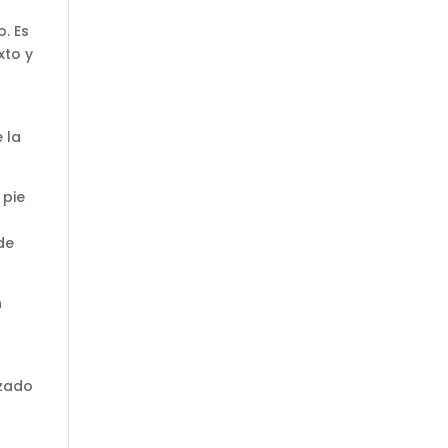
. Es
xto y
 la
 pie
de
n
ezado