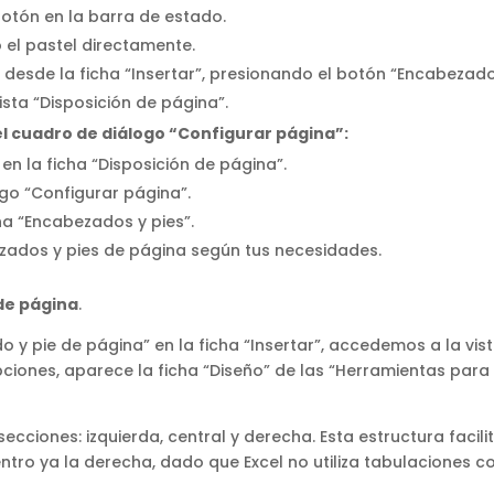
otón en la barra de estado.
 el pastel directamente.
desde la ficha “Insertar”, presionando el botón “Encabezad
vista “Disposición de página”.
el cuadro de diálogo “Configurar página”:
en la ficha “Disposición de página”.
ogo “Configurar página”.
cha “Encabezados y pies”.
zados y pies de página según tus necesidades.
 de página
.
 pie de página” en la ficha “Insertar”, accedemos a la vis
opciones, aparece la ficha “Diseño” de las “Herramientas para
ecciones: izquierda, central y derecha. Esta estructura facilit
centro ya la derecha, dado que Excel no utiliza tabulaciones 