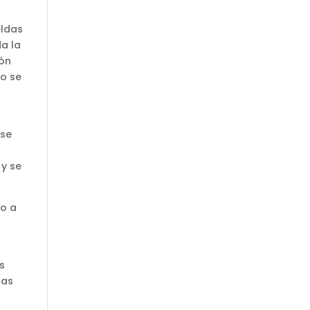
eldas
da la
ión
lo se
 se
 y se
do a
as
las