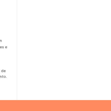
en
es e
n de
nto.