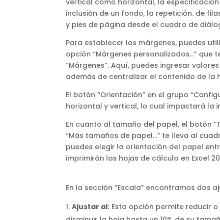
vertical como horizontal, la especificación
inclusión de un fondo, la repetición. de fil
y pies de página desde el cuadro de diálo
Para establecer los márgenes, puedes util
opción “Márgenes personalizados…” que te 
“Márgenes”. Aquí, puedes ingresar valore
además de centralizar el contenido de la 
El botón “Orientación” en el grupo “Config
horizontal y vertical, lo cual impactará la 
En cuanto al tamaño del papel, el botón 
“Más tamaños de papel…” te lleva al cuadro
puedes elegir la orientación del papel ent
imprimirán las hojas de cálculo en Excel 20
En la sección “Escala” encontramos dos aj
Ajustar al:
Esta opción permite reducir o
disminuir la hoja hasta un 10% de su tama