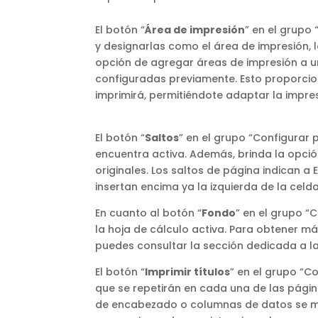
El botón “
Área de impresión
” en el grupo
y designarlas como el área de impresión, l
opción de agregar áreas de impresión a un
configuradas previamente. Esto proporcion
imprimirá, permitiéndote adaptar la impre
El botón “
Saltos
” en el grupo “Configurar p
encuentra activa. Además, brinda la opción
originales. Los saltos de página indican 
insertan encima ya la izquierda de la celd
En cuanto al botón “
Fondo
” en el grupo “
la hoja de cálculo activa. Para obtener m
puedes consultar la sección dedicada a la
El botón “
Imprimir títulos
” en el grupo “Co
que se repetirán en cada una de las página
de encabezado o columnas de datos se ma