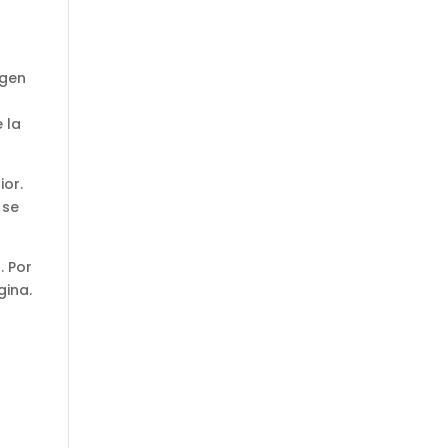
rgen
 la
ior.
 se
. Por
gina.