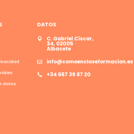
S
DATOS
C. Gabriel Císcar,

34, 02005
Albacete
info@comoenclaseformacion.es
rivacidad

ookies
+34 667 39 87 20

e datos