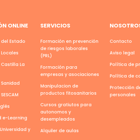
N ONLINE
SERVICIOS
NOSOTRO
 del Estado
Formación en prevención
Contacto
de riesgos laborales
 Locales
Aviso legal
(PRL)
Castilla La
Política de p
Formación para
empresas y asociaciones
Política de c
 Sanidad
Manipulacion de
Protección d
productos fitosanitarios
s SESCAM
personales
Cursos gratiutos para
nglés
autonomos y
d e-Learning
desempleados
Universidad y
Alquiler de aulas