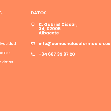
S
DATOS
C. Gabriel Císcar,

34, 02005
Albacete
info@comoenclaseformacion.es
rivacidad

ookies
+34 667 39 87 20

e datos