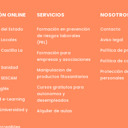
N ONLINE
SERVICIOS
NOSOTRO
 del Estado
Formación en prevención
Contacto
de riesgos laborales
 Locales
Aviso legal
(PRL)
Castilla La
Política de p
Formación para
empresas y asociaciones
Política de c
 Sanidad
Manipulacion de
Protección d
productos fitosanitarios
s SESCAM
personales
Cursos gratiutos para
nglés
autonomos y
d e-Learning
desempleados
Universidad y
Alquiler de aulas
orregibles