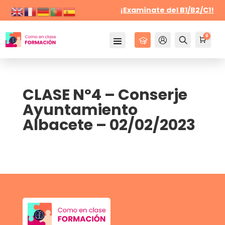
¡Examínate del B1/B2/C1!
0
Cursos
Mi Cuenta
Buscar
Carr
0,
CLASE Nº4 – Conserje
Ayuntamiento
Albacete – 02/02/2023