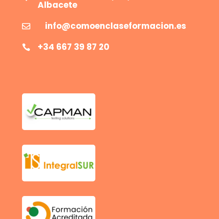
Albacete
info@comoenclaseformacion.es

+34 667 39 87 20
