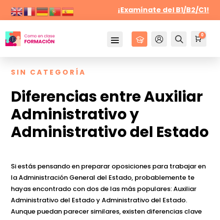
¡Examínate del B1/B2/C1!
0
Cursos
Mi Cuenta
Buscar
Carr
0,
SIN CATEGORÍA
Diferencias entre Auxiliar
Administrativo y
Administrativo del Estado
Si estás pensando en preparar oposiciones para trabajar en
la Administración General del Estado, probablemente te
hayas encontrado con dos de las más populares: Auxiliar
Administrativo del Estado y Administrativo del Estado.
Aunque puedan parecer similares, existen diferencias clave