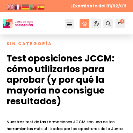
¡Examínate del B1/B2/C1!
0
Cursos
Mi Cuenta
Buscar
Carr
0,
SIN CATEGORÍA
Test oposiciones JCCM:
cómo utilizarlos para
aprobar (y por qué la
mayoría no consigue
resultados)
Nuestros test de las formaciones JCCM son una de las
herramientas más utilizadas por los opositores de la Junta